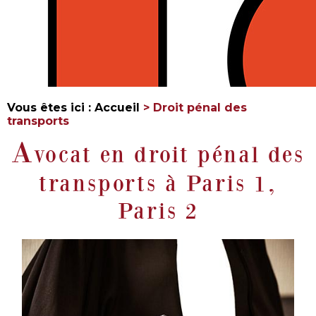
Vous êtes ici :
Accueil
> Droit pénal des
transports
A
vocat en droit pénal des
transports à Paris 1,
Paris 2