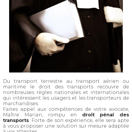
Du transport terrestre au transport aérien ou
maritime le droit des transports recouvre de
nombreuses règles nationales et internationales
qui intéressent les usagers et les transporteurs de
marchandises .
Faites appel aux compétences de votre avocate,
Maître Marian, rompu en
droit pénal des
transports
. Forte de son expérience, elle sera apte
à vous proposer une solution sur mesure adaptée
à vos attentes.