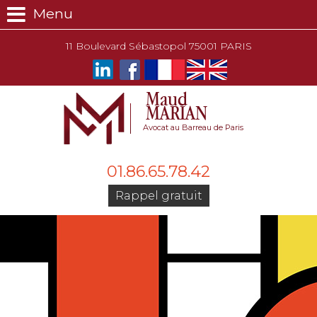
Menu
11 Boulevard Sébastopol 75001 PARIS
Maud
MARIAN
Avocat au Barreau de Paris
01.86.65.78.42
Rappel gratuit